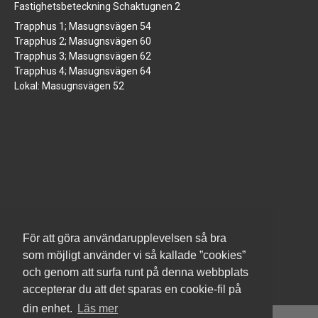
Fastighetsbeteckning Schaktugnen 2
Trapphus 1; Masugnsvägen 54
Trapphus 2; Masugnsvägen 60
Trapphus 3; Masugnsvägen 62
Trapphus 4; Masugnsvägen 64
Lokal: Masugnsvägen 52
Organisationsnummer: 769637-2601
E-postadress till styrelsen: styrelsen@brfpramen.se
För att göra användarupplevelsen så bra
som möjligt använder vi så kallade ”cookies”
och genom att surfa runt på denna webbplats
accepterar du att det sparas en cookie-fil på
din enhet.
Läs mer